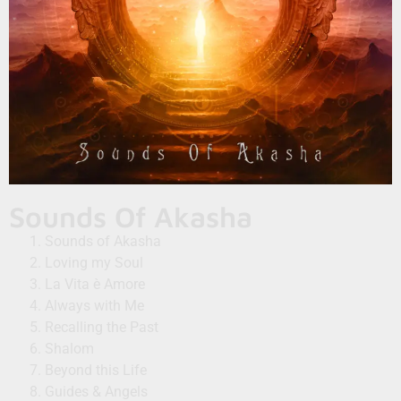
Sounds Of Akasha
Sounds of Akasha
Loving my Soul
La Vita è Amore
Always with Me
Recalling the Past
Shalom
Beyond this Life
Guides & Angels