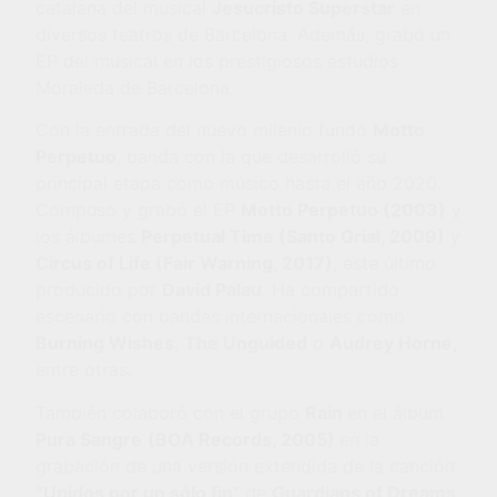
catalana del musical
Jesucristo Superstar
en
diversos teatros de Barcelona. Además, grabó un
EP del musical en los prestigiosos estudios
Moraleda de Barcelona.
Con la entrada del nuevo milenio fundó
Motto
Perpetuo
, banda con la que desarrolló su
principal etapa como músico hasta el año 2020.
Compuso y grabó el EP
Motto Perpetuo (2003)
y
los álbumes
Perpetual Time (Santo Grial, 2009)
y
Circus of Life (Fair Warning, 2017)
, este último
producido por
David Palau
. Ha compartido
escenario con bandas internacionales como
Burning Wishes
,
The Unguided
o
Audrey Horne,
entre otras.
También colaboró con el grupo
Rain
en el álbum
Pura Sangre
(BOA Records, 2005)
en la
grabación de una versión extendida de la canción
“
Unidos por un só
lo fin
”
de
Guardians of Dreams
.