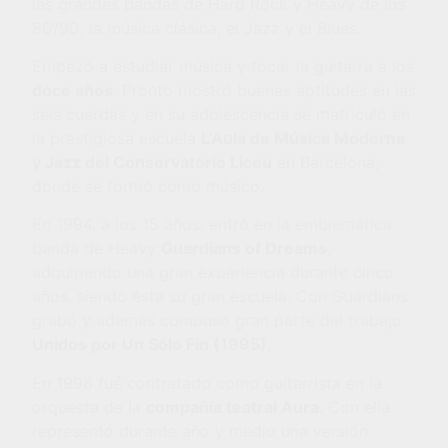
las grandes bandas de Hard Rock y Heavy de los
80’/90’, la música clásica, el Jazz y el Blues.
Empezó a estudiar música y tocar la guitarra a los
doce a
ñ
os
. Pronto mostró buenas aptitudes en las
seis cuerdas y en su adolescencia se matriculó en
la prestigiosa escuela
L
’
Aula de M
ú
sica Moderna
y Jazz del Conservatorio Liceu
en Barcelona,
donde se formó como músico.
En 1994, a los 15 años, entró en la emblemática
banda de Heavy
Guardians of Dreams
,
adquiriendo una gran experiencia durante cinco
años, siendo ésta su gran escuela. Con Guardians
grabó y además compuso gran parte del trabajo
Unidos por Un Só
lo Fin (1995)
.
En 1998 fué contratado como guitarrista en la
orquesta de la
compa
ñí
a teatral Aura
. Con ella
representó durante año y medio una versión