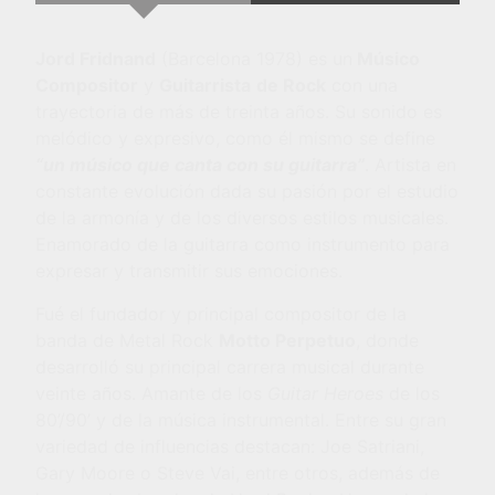
Jord Fridnand
(Barcelona 1978) es un
Mú
sico
Compositor
y
Guitarrista
de Rock
con una
trayectoria de más de treinta años. Su sonido es
melódico y expresivo, como él mismo se define
“
un m
ú
sico que canta con su guitarra
”
. Artista en
constante evolución dada su pasión por el estudio
de la armonía y de los diversos estilos musicales.
Enamorado de la guitarra como instrumento para
expresar y transmitir sus emociones.
Fué el fundador y principal compositor de la
banda de Metal Rock
Motto Perpetuo
, donde
desarrolló su principal carrera musical durante
veinte años. Amante de los
Guitar Heroes
de los
80’/90’ y de la música instrumental. Entre su gran
variedad de influencias destacan: Joe Satriani,
Gary Moore o Steve Vai, entre otros, además de